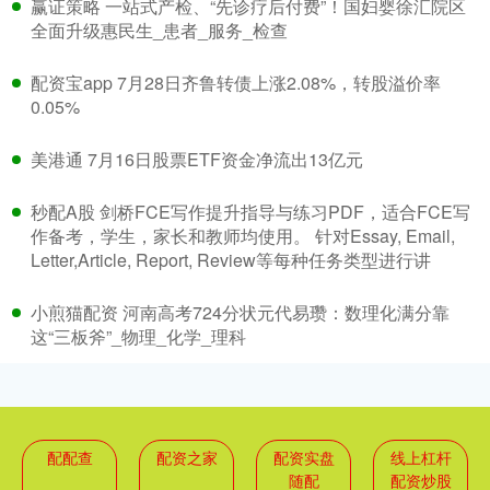
赢证策略 一站式产检、“先诊疗后付费”！国妇婴徐汇院区
全面升级惠民生_患者_服务_检查
配资宝app 7月28日齐鲁转债上涨2.08%，转股溢价率
0.05%
美港通 7月16日股票ETF资金净流出13亿元
秒配A股 剑桥FCE写作提升指导与练习PDF，适合FCE写
作备考，学生，家长和教师均使用。 针对Essay, Email,
Letter,Article, Report, Review等每种任务类型进行讲
小煎猫配资 河南高考724分状元代易瓒：数理化满分靠
这“三板斧”_物理_化学_理科
配配查
配资之家
配资实盘
线上杠杆
随配
配资炒股