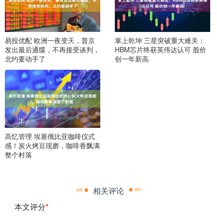
易投优配 欧洲一夜变天，普京
掌上乾坤 三星突破重大难关：
发出最后通牒，不再接受谈判，
HBM芯片终获英伟达认可 股价
北约要动手了
创一年新高
高忆管理 埃塞俄比亚咖啡仪式
感！炭火烤豆现磨，咖啡香飘满
整个村落
相关评论
本文评分
*