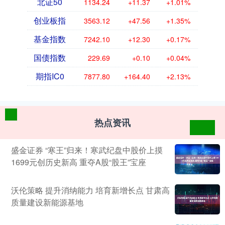
北证50
1134.24
+11.37
+1.01%
创业板指
3563.12
+47.56
+1.35%
基金指数
7242.10
+12.30
+0.17%
国债指数
229.69
+0.10
+0.04%
期指IC0
7877.80
+164.40
+2.13%
热点资讯
盛金证券 “寒王”归来！寒武纪盘中股价上摸
1699元创历史新高 重夺A股“股王”宝座
沃伦策略 提升消纳能力 培育新增长点 甘肃高
质量建设新能源基地