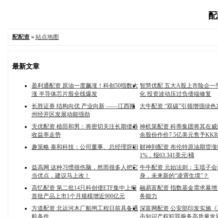
配
配配查
»
站点地图
最新文章
盈利通配资 原油一度飙涨！科创50指数大
智慧优配 五大A股上市险企一
涨 半导体芯片股全线爆发
化 投资波动压过负债端修复
长胜证券 结构向优 产业向新 ——江西赣
大牛配资 “双碳”引领增强绿
州经开区发展动能强劲
无优配资 植田和男：将密切关注长期债券
神机策配资 科蒂集团将其在
收益率走势
余股份作价7.5亿美元售予KK
趣策略 泰和科技：公司董事、总经理辞职
财神到配资 布伦特原油期货
1%，报63.341美元/桶
益高网 这种习惯很伤脑，然而很多人把它
牛牛配资 元始法则：玉瑶子
当优点，建议马上改！
身，未来新的“凌霄生境”？
高忆配资 第二批14只科创债ETF集中上报
融易富配资 指数基金需求暴增
首批产品上市1个月规模增近900亿元
务能力
方道配资 北运河木厂船闸工程日前具备通
深富网配资 公安部印发实施
航条件
击知识产权犯罪服务高质量发