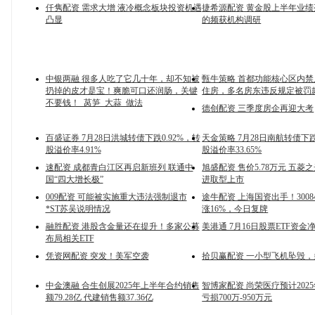
仟隽配资 需求大增 液冷概念板块投资机遇
捷希源配资 黄金股上半年业绩
凸显
的频获机构调研
中银两融 很多人吃了它几十年，却不知被
甄牛策略 首都功能核心区内
扔掉的皮才是宝！爽脆可口还润肠，关键
住房，多名房东违反规定被罚
不要钱！_莴笋_大蒜_做法
德创配资 三季度房企再迎大考
百盛证券 7月28日洪城转债下跌0.92%，转
天金策略 7月28日南航转债下跌
股溢价率4.91%
股溢价率33.65%
速配资 成都青白江区再启新班列 联通中
旭盛配资 售价5.78万元 五菱之光
国“四大增长极”
进取型上市
009配资 可能被实施重大违法强制退市
途牛配资 上海国资出手！3008
*ST苏吴说明情况
涨16%，今日复牌
融胜配资 港股含金量还在提升！多家公募
美港通 7月16日股票ETF资金
布局相关ETF
凭资网配资 突发！美军空袭
拾贝赢配资 一小型飞机坠毁
中金澳融 合生创展2025年上半年合约销售
智博家配资 尚荣医疗预计202
额79.28亿 代建销售额37.36亿
亏损700万-950万元