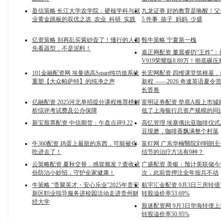
盈信策略 长江大学农学院：硬核学科与就
九龙证券 好的教育是唤醒！
业黄金跳板的双优之选_农业_科研_实践
5 件事_孩子_妈妈_少盛
亿资策略 别再乱买紫砂壶了！懂行的人都
甄牛策略 宁夏第一槐
先看器型，不是泥料！
嘉正网配资 董晨睿扔“王炸”
V919荣耀版8.89万！彻底碾
101金融配资网 埃曼德高Smart纯功放系统
长宏网配资 四维课堂筑根基
重塑【大众帕萨特】的纯净之声
新程 ——2026 奇速英语夏
长答卷
亿融配资 2025河北单招提分课程推荐榜解
富明证券配资 垫底A股上市城
析综评考试费及公办保障
低了上海银行总资产规模的同
新宝股票配资 中信期货：午盘点评9.22
高忆管理 埃塞俄比亚咖啡仪
豆现磨，咖啡香飘满整个村落
牛360配资 鸡蛋上最脏的东西，可能被你
富灯网 广东华楠翳院刘明朗
吃进去了！
结节的治疗方法有9种？
云策略配资 夏秋交替，感冒频发？查收这
广盛配资 美银：预计美联储
份防治小妙招，守护全家健康！
次，此前曾押注全年按兵不动
牛策略 “贵聚英才・安心乐业”2025年贵安
航宇汇金配资 9月3日三房转债下
新区职业指导服务进校园活动走进贵州财
转股溢价率53.69%
经大学
股迷配资网 9月3日华海转债上涨
转股溢价率50.95%