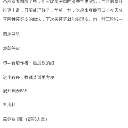
虽然看着粗糙了些，但它比莴笋肉的清香气更突出，而且膳食纤
维更丰富，只要处理好了，简单一炒，吃起来爽脆可口！今天分
享两种莴笋皮的做法，下次买莴笋就能实现皮、肉、叶三吃啦～
图源网络
炒莴笋皮
🧑🍳食谱作者：温度仪的娘
进小程序，收藏菜谱更方便
展开剩余83%
🥦用料
莴笋皮 6张（2至3人量）