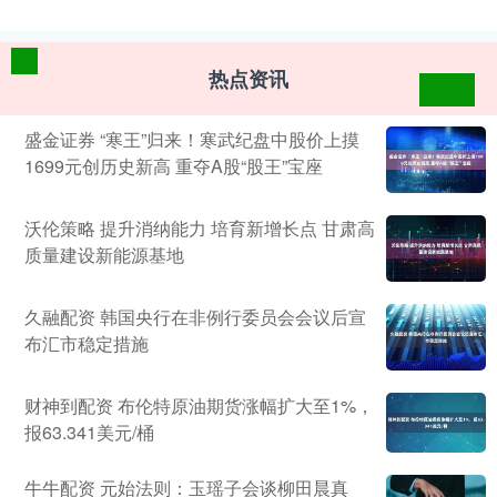
热点资讯
盛金证券 “寒王”归来！寒武纪盘中股价上摸
1699元创历史新高 重夺A股“股王”宝座
沃伦策略 提升消纳能力 培育新增长点 甘肃高
质量建设新能源基地
久融配资 韩国央行在非例行委员会会议后宣
布汇市稳定措施
财神到配资 布伦特原油期货涨幅扩大至1%，
报63.341美元/桶
牛牛配资 元始法则：玉瑶子会谈柳田晨真