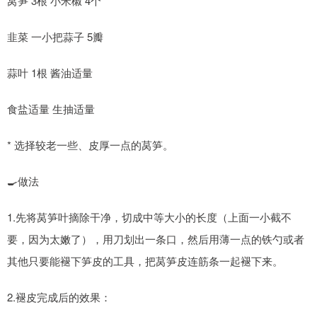
莴笋 3根 小米椒 4个
韭菜 一小把蒜子 5瓣
蒜叶 1根 酱油适量
食盐适量 生抽适量
* 选择较老一些、皮厚一点的莴笋。
🍳做法
1.先将莴笋叶摘除干净，切成中等大小的长度（上面一小截不
要，因为太嫩了），用刀划出一条口，然后用薄一点的铁勺或者
其他只要能褪下笋皮的工具，把莴笋皮连筋条一起褪下来。
2.褪皮完成后的效果：