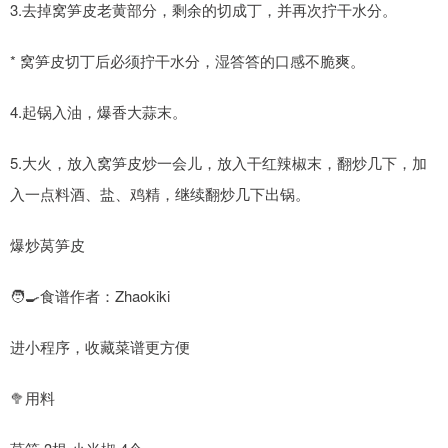
3.去掉窝笋皮老黄部分，剩余的切成丁，并再次拧干水分。
* 窝笋皮切丁后必须拧干水分，湿答答的口感不脆爽。
4.起锅入油，爆香大蒜末。
5.大火，放入窝笋皮炒一会儿，放入干红辣椒末，翻炒几下，加
入一点料酒、盐、鸡精，继续翻炒几下出锅。
爆炒莴笋皮
🧑🍳食谱作者：Zhaokiki
进小程序，收藏菜谱更方便
🥦用料