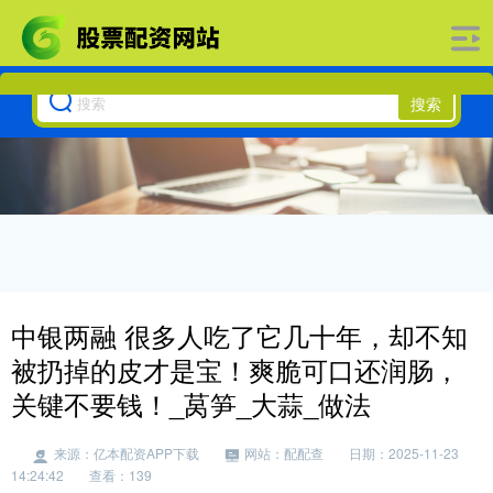
搜索
中银两融 很多人吃了它几十年，却不知
被扔掉的皮才是宝！爽脆可口还润肠，
关键不要钱！_莴笋_大蒜_做法
来源：亿本配资APP下载
网站：配配查
日期：2025-11-23
14:24:42
查看：139