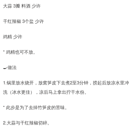
大蒜 3瓣 料酒 少许
干红辣椒 3个盐 少许
鸡精 少许
* 鸡精也可不放。
🍳做法
1.锅里放水烧开，放窝笋皮下去煮2至3分钟，捞起后放凉水里冲
洗（冰水更佳），凉后马上拿出拧干水份。
* 此步是为了去掉竹笋皮的苦味。
2.大蒜与干红辣椒切碎。