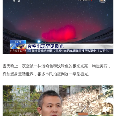
当天晚上，夜空被一抹淡粉色和浅绿色的极光点亮，绚烂美丽，
宛如置身童话世界，很多市民拍摄到这一罕见极光。