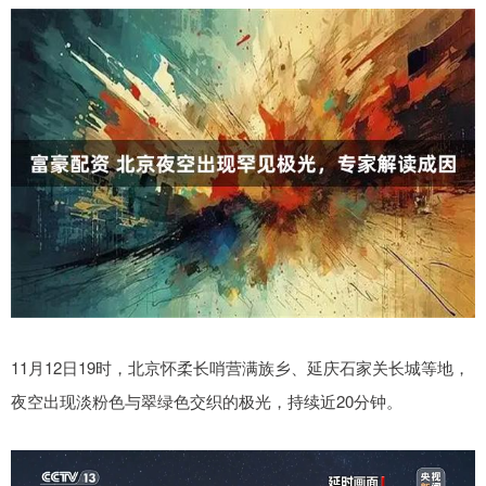
11月12日19时，北京怀柔长哨营满族乡、延庆石家关长城等地，
夜空出现淡粉色与翠绿色交织的极光，持续近20分钟。