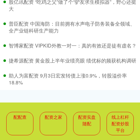
股亿讯配资 “吃鸡之父”做了个“驴友求生模拟器”，野心还挺
大
普臣配资 中国海防：目前拥有水声电子防务装备全领域、
全产业链科研生产能力
智博家配资 VIPKID外教一对一：真的有效还是徒有虚名？
捷希源配资 黄金股上半年业绩亮眼 绩优标的频获机构调研
助人为富配资 9月3日宏发转债上涨0.9%，转股溢价率
18.8%
配配查
配资之家
配资实盘
线上杠杆
随配
配资炒股
平台