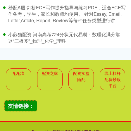
秒配A股 剑桥FCE写作提升指导与练习PDF，适合FCE写
作备考，学生，家长和教师均使用。 针对Essay, Email,
Letter,Article, Report, Review等每种任务类型进行讲
小煎猫配资 河南高考724分状元代易瓒：数理化满分靠
这“三板斧”_物理_化学_理科
配配查
配资之家
配资实盘
线上杠杆
随配
配资炒股
平台
友情链接：