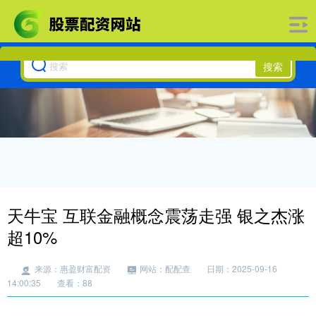
搜索
天牛宝 互联金融概念震荡走强 银之杰涨
超10%
来源：惠盈财富配资
网站：配配查
日期：2025-09-16
14:00:35
查看：88