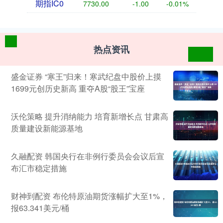
期指IC0
7730.00
-1.00
-0.01%
热点资讯
盛金证券 “寒王”归来！寒武纪盘中股价上摸
1699元创历史新高 重夺A股“股王”宝座
沃伦策略 提升消纳能力 培育新增长点 甘肃高
质量建设新能源基地
久融配资 韩国央行在非例行委员会会议后宣
布汇市稳定措施
财神到配资 布伦特原油期货涨幅扩大至1%，
报63.341美元/桶