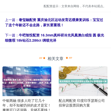
配配查提示：文章来自网络，不代表本站观点。
上一篇：
奢玺融配资 重庆渝北区运动发育迟缓康复训练：宝宝过
了这个年龄还不会走路，家长要重视！
下一篇：
牛吧智投配资 16.3mm真科研冷光凤凰澳白戒指 圆 极光
细微瑕 18k钻石2.286ct 绸缎光泽
相关文章
中银两融 很多人吃了它几十
配点网配资 印度印孚瑟斯公司
年，却不知被扔掉的皮才是宝！
拟审议股票回购方案
爽脆可口还润肠，关键不要钱！