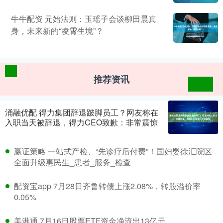
牛牛配资 元始法则：玉瑶子会谈柳田晨真
身，未来新的“凌霄生境”？
推荐资讯
涌融优配 得力集团辞退跛脚员工？网友称在
入职当天被辞退，得力CEO致歉：非常震惊
赢证策略 一站式产检、“先诊疗后付费”！国妇婴徐汇院区
全面升级惠民生_患者_服务_检查
配资宝app 7月28日齐鲁转债上涨2.08%，转股溢价率
0.05%
美港通 7月16日股票ETF资金净流出13亿元