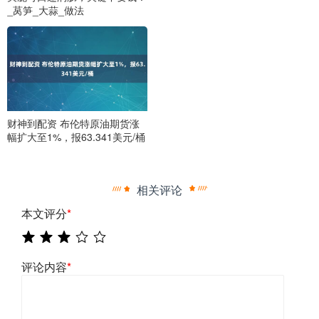
_莴笋_大蒜_做法
财神到配资 布伦特原油期货涨
幅扩大至1%，报63.341美元/桶
相关评论
本文评分
*
评论内容
*