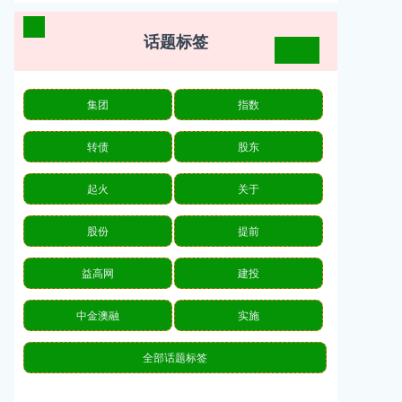
话题标签
集团
指数
转债
股东
起火
关于
股份
提前
益高网
建投
中金澳融
实施
全部话题标签