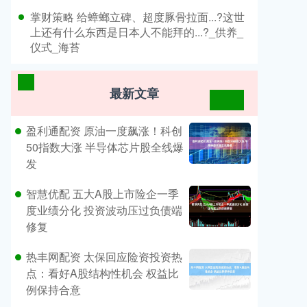
​掌财策略 给蟑螂立碑、超度豚骨拉面...?这世
上还有什么东西是日本人不能拜的...?_供养_
仪式_海苔
最新文章
盈利通配资 原油一度飙涨！科创
50指数大涨 半导体芯片股全线爆
发
智慧优配 五大A股上市险企一季
度业绩分化 投资波动压过负债端
修复
热丰网配资 太保回应险资投资热
点：看好A股结构性机会 权益比
例保持合意