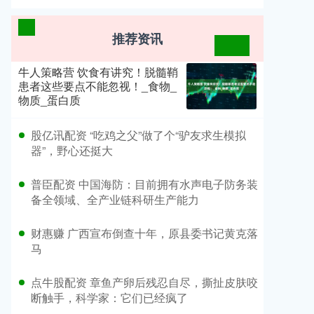
推荐资讯
牛人策略营 饮食有讲究！脱髓鞘
患者这些要点不能忽视！_食物_
物质_蛋白质
​股亿讯配资 “吃鸡之父”做了个“驴友求生模拟
器”，野心还挺大
​普臣配资 中国海防：目前拥有水声电子防务装
备全领域、全产业链科研生产能力
​财惠赚 广西宣布倒查十年，原县委书记黄克落
马
​点牛股配资 章鱼产卵后残忍自尽，撕扯皮肤咬
断触手，科学家：它们已经疯了