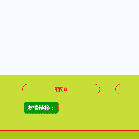
配配查
友情链接：