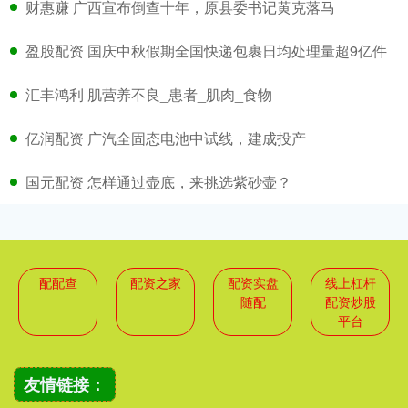
财惠赚 广西宣布倒查十年，原县委书记黄克落马
盈股配资 国庆中秋假期全国快递包裹日均处理量超9亿件
汇丰鸿利 肌营养不良_患者_肌肉_食物
亿润配资 广汽全固态电池中试线，建成投产
国元配资 怎样通过壶底，来挑选紫砂壶？
配配查
配资之家
配资实盘
线上杠杆
随配
配资炒股
平台
友情链接：