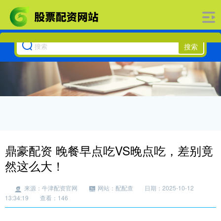
搜索
鼎豪配资 晚餐早点吃VS晚点吃，差别竟
然这么大！
来源：牛津配资官网
网站：配配查
日期：2025-10-12
13:34:19
查看：146